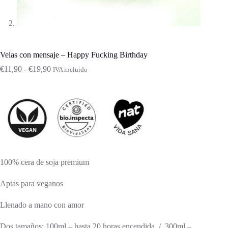
Velas con mensaje – Happy Fucking Birthday
Rango
€
11,90
-
€
19,90
IVA incluido
de
precios:
desde
€11,90
hasta
€19,90
100% cera de soja premium
Aptas para veganos
Llenado a mano con amor
Dos tamaños: 100ml – hasta 20 horas encendida / 300ml –