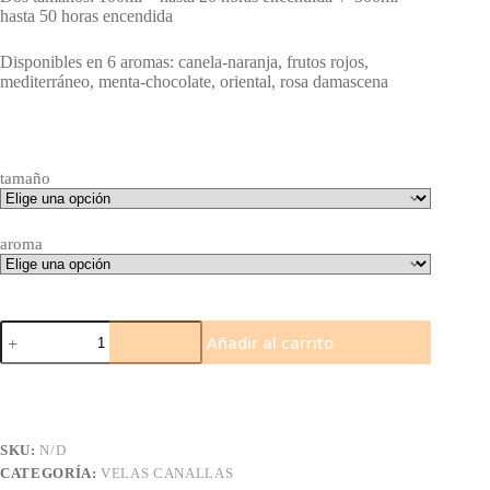
hasta 50 horas encendida
Disponibles en 6 aromas: canela-naranja, frutos rojos,
mediterráneo, menta-chocolate, oriental, rosa damascena
tamaño
aroma
Velas
Añadir al carrito
con
mensaje
-
Happy
Fucking
Birthday
SKU:
N/D
cantidad
CATEGORÍA:
VELAS CANALLAS