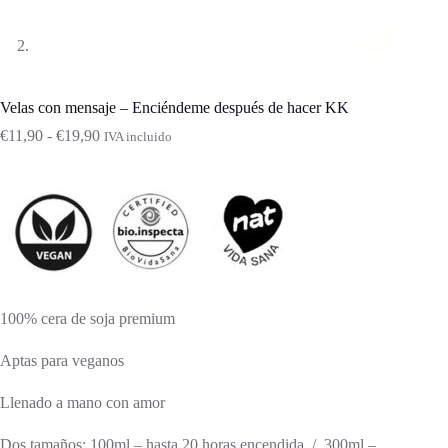
Velas con mensaje – Enciéndeme después de hacer KK
Rango
€
11,90
-
€
19,90
IVA incluido
de
precios:
desde
€11,90
hasta
€19,90
100% cera de soja premium
Aptas para veganos
Llenado a mano con amor
Dos tamaños: 100ml – hasta 20 horas encendida / 300ml –