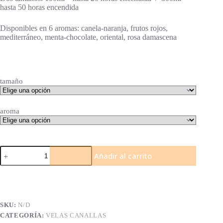
hasta 50 horas encendida
Disponibles en 6 aromas: canela-naranja, frutos rojos,
mediterráneo, menta-chocolate, oriental, rosa damascena
tamaño
aroma
Velas
Añadir al carrito
con
mensaje
-
Enciéndeme
después
de
SKU:
N/D
hacer
CATEGORÍA:
VELAS CANALLAS
KK