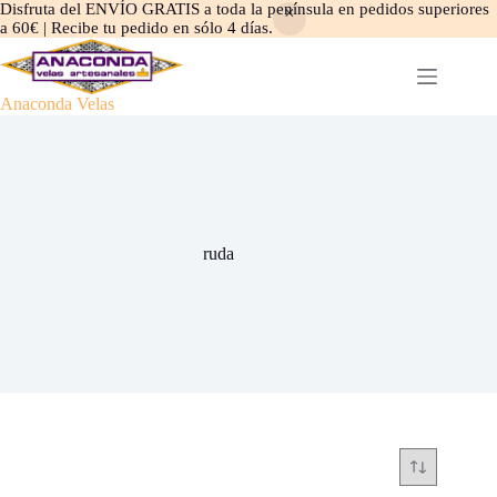
Disfruta del ENVÍO GRATIS a toda la península en pedidos superiores
a 60€ | Recibe tu pedido en sólo 4 días.
Saltar
al
contenido
Anaconda Velas
ruda